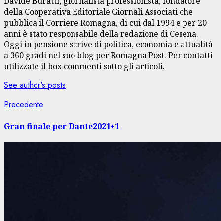
Davide Buratti, giornalista professionista, fondatore
della Cooperativa Editoriale Giornali Associati che
pubblica il Corriere Romagna, di cui dal 1994 e per 20
anni è stato responsabile della redazione di Cesena.
Oggi in pensione scrive di politica, economia e attualità
a 360 gradi nel suo blog per Romagna Post. Per contatti
utilizzate il box commenti sotto gli articoli.
See author's posts
Navigazione
Articolo
Precedente
precedente:
articolo
Gran finale per Dante2021+1