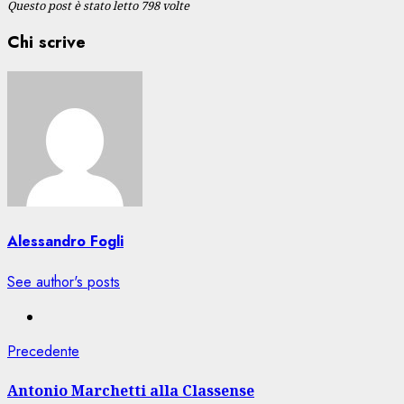
Questo post è stato letto 798 volte
Chi scrive
Alessandro Fogli
See author's posts
Navigazione
Articolo
Precedente
precedente:
articolo
Antonio Marchetti alla Classense