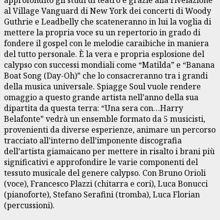
al Village Vanguard di New York dei concerti di Woody
Guthrie e Leadbelly che scateneranno in lui la voglia di
mettere la propria voce su un repertorio in grado di
fondere il gospel con le melodie caraibiche in maniera
del tutto personale. È la vera e propria esplosione del
calypso con successi mondiali come “Matilda” e “Banana
Boat Song (Day-Oh)” che lo consacreranno tra i grandi
della musica universale. Spiagge Soul vuole rendere
omaggio a questo grande artista nell’anno della sua
dipartita da questa terra: “Una sera con…Harry
Belafonte” vedrà un ensemble formato da 5 musicisti,
provenienti da diverse esperienze, animare un percorso
tracciato all’interno dell’imponente discografia
dell’artista giamaicano per mettere in risalto i brani più
significativi e approfondire le varie componenti del
tessuto musicale del genere calypso. Con Bruno Orioli
(voce), Francesco Plazzi (chitarra e cori), Luca Bonucci
(pianoforte), Stefano Serafini (tromba), Luca Florian
(percussioni).