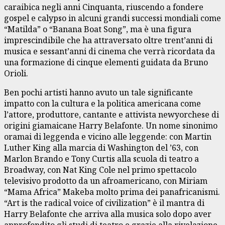
caraibica negli anni Cinquanta, riuscendo a fondere
gospel e calypso in alcuni grandi successi mondiali come
“Matilda” o “Banana Boat Song”, ma è una figura
imprescindibile che ha attraversato oltre trent’anni di
musica e sessant’anni di cinema che verrà ricordata da
una formazione di cinque elementi guidata da Bruno
Orioli.
Ben pochi artisti hanno avuto un tale significante
impatto con la cultura e la politica americana come
l’attore, produttore, cantante e attivista newyorchese di
origini giamaicane Harry Belafonte. Un nome sinonimo
oramai di leggenda e vicino alle leggende: con Martin
Luther King alla marcia di Washington del ’63, con
Marlon Brando e Tony Curtis alla scuola di teatro a
Broadway, con Nat King Cole nel primo spettacolo
televisivo prodotto da un afroamericano, con Miriam
“Mama Africa” Makeba molto prima dei panafricanismi.
“Art is the radical voice of civilization” è il mantra di
Harry Belafonte che arriva alla musica solo dopo aver
approfondito gli studi di teatro e grazie alla rivelazione