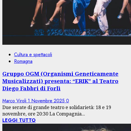
Cultura e spettacoli
Romagna
Gruppo OGM (Organismi Geneticamente
Musicalizzati) presenta: “ERIK” al Teatro
Diego Fabbri di Forlì
Marco Viroli
1 Novembre 2025
0
Due serate di grande teatro e solidarietà: 18 e 19
novembre, ore 20:30 La Compagnia...
LEGGI TUTTO