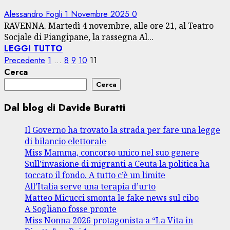
Alessandro Fogli
1 Novembre 2025
0
RAVENNA. Martedì 4 novembre, alle ore 21, al Teatro
Socjale di Piangipane, la rassegna Al...
LEGGI TUTTO
Paginazione
Precedente
1
…
8
9
10
11
Cerca
degli
Cerca
articoli
Dal blog di Davide Buratti
Il Governo ha trovato la strada per fare una legge
di bilancio elettorale
Miss Mamma, concorso unico nel suo genere
Sull’invasione di migranti a Ceuta la politica ha
toccato il fondo. A tutto c’è un limite
All’Italia serve una terapia d’urto
Matteo Micucci smonta le fake news sul cibo
A Sogliano fosse pronte
Miss Nonna 2026 protagonista a “La Vita in