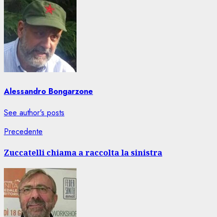
Alessandro Bongarzone
See author's posts
Navigazione
Articolo
Precedente
precedente:
articolo
Zuccatelli chiama a raccolta la sinistra