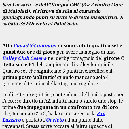
San Lazzaro – e dell’Olimpia CMC (3 a 2 contro Moie
di Maiolati), si ritrova da sóla al comando
guadagnando punti su tutte le dirette inseguitrici. E
sabato c’è l’Orvieto al PalaCosta.
Alla
Conad SiComputer
ci sono voluti quattro set e
quasi due ore di gioco
per avere la meglio di una
Volley Club Cesena
nel derby romagnolo del
girone C
della serie B1
del campionato di volley femminile.
Quattro set che significano 3 punti in classifica e il
primo posto ‘solitario’
quando mancano solo 4
giornate al termine della stagione regolare.
Le dirette inseguitrici, contendenti dell’unico posto per
l’accesso diretto in A2, infatti, hanno subito uno stop: le
prime
due impegnate in un confronto tra di loro
che, terminato 2 a 3, ha lasciato ‘a secco’ la
San
Lazzaro
e portato l’
Orvieto
ad un punto dalle
ravennati. Stessa sorte toccata all’altra squadra di