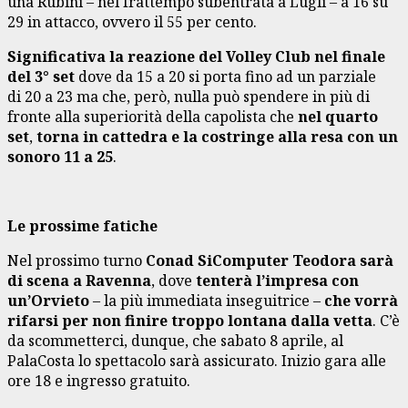
una Rubini – nel frattempo subentrata a Lugli – a 16 su
29 in attacco, ovvero il 55 per cento.
Significativa la reazione del Volley Club nel finale
del 3° set
dove da 15 a 20 si porta fino ad un parziale
di 20 a 23 ma che, però, nulla può spendere in più di
fronte alla superiorità della capolista che
nel quarto
set
,
torna in cattedra e la costringe alla resa con un
sonoro 11 a 25
.
Le prossime fatiche
Nel prossimo turno
Conad SiComputer Teodora sarà
di scena a Ravenna
, dove
tenterà l’impresa con
un’Orvieto
– la più immediata inseguitrice –
che vorrà
rifarsi per non finire troppo lontana dalla vetta
. C’è
da scommetterci, dunque, che sabato 8 aprile, al
PalaCosta lo spettacolo sarà assicurato. Inizio gara alle
ore 18 e ingresso gratuito.