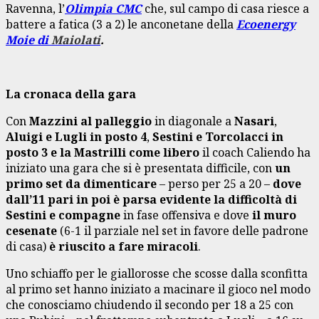
Ravenna, l’
Olimpia CMC
che, sul campo di casa riesce a
battere a fatica (3 a 2) le anconetane della
Ecoenergy
Moie di
Maiolati
.
La cronaca della gara
Con
Mazzini al palleggio
in diagonale a
Nasari
,
Aluigi e Lugli in posto 4
,
Sestini e Torcolacci in
posto 3 e la
Mastrilli come libero
il coach Caliendo ha
iniziato una gara che si è presentata difficile, con
un
primo set da dimenticare
– perso per 25 a 20 –
dove
dall’11 pari in poi è parsa evidente la difficoltà di
Sestini e compagne
in fase offensiva e dove
il muro
cesenate
(6-1 il parziale nel set in favore delle padrone
di casa)
è riuscito a fare miracoli
.
Uno schiaffo per le giallorosse che scosse dalla sconfitta
al primo set hanno iniziato a macinare il gioco nel modo
che conosciamo chiudendo il secondo per 18 a 25 con