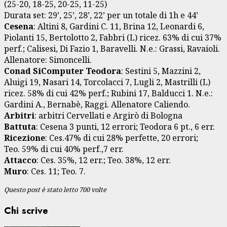
(25-20, 18-25, 20-25, 11-25)
Durata set: 29’, 25’, 28’, 22’ per un totale di 1h e 44’
Cesena
: Altini 8, Gardini C. 11, Brina 12, Leonardi 6,
Piolanti 15, Bertolotto 2, Fabbri (L) ricez. 63% di cui 37%
perf.; Calisesi, Di Fazio 1, Baravelli. N.e.: Grassi, Ravaioli.
Allenatore: Simoncelli.
Conad SiComputer Teodora
: Sestini 5, Mazzini 2,
Aluigi 19, Nasari 14, Torcolacci 7, Lugli 2, Mastrilli (L)
ricez. 58% di cui 42% perf.; Rubini 17, Balducci 1. N.e.:
Gardini A., Bernabè, Raggi. Allenatore Caliendo.
Arbitri
: arbitri Cervellati e Argirò di Bologna
Battuta
: Cesena 3 punti, 12 errori; Teodora 6 pt., 6 err.
Ricezione
: Ces.47% di cui 28% perfette, 20 errori;
Teo. 59% di cui 40% perf.,7 err.
Attacco
: Ces. 35%, 12 err.; Teo. 38%, 12 err.
Muro
: Ces. 11; Teo. 7.
Questo post è stato letto 700 volte
Chi scrive