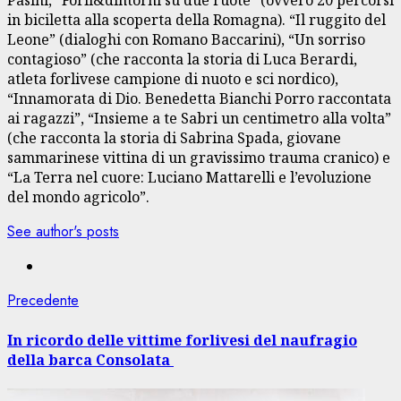
Pasini, “Forlì&dintorni su due ruote” (ovvero 20 percorsi
in biciletta alla scoperta della Romagna). “Il ruggito del
Leone” (dialoghi con Romano Baccarini), “Un sorriso
contagioso” (che racconta la storia di Luca Berardi,
atleta forlivese campione di nuoto e sci nordico),
“Innamorata di Dio. Benedetta Bianchi Porro raccontata
ai ragazzi”, “Insieme a te Sabri un centimetro alla volta”
(che racconta la storia di Sabrina Spada, giovane
sammarinese vittina di un gravissimo trauma cranico) e
“La Terra nel cuore: Luciano Mattarelli e l’evoluzione
del mondo agricolo”.
See author's posts
Navigazione
Articolo
Precedente
precedente:
articolo
In ricordo delle vittime forlivesi del naufragio
della barca Consolata