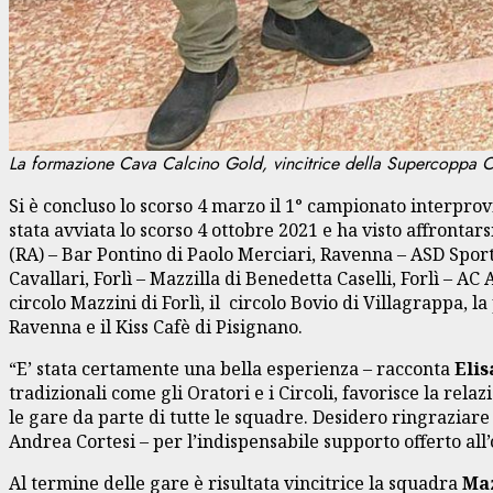
La formazione Cava Calcino Gold, vincitrice della Supercoppa Ca
Si è concluso lo scorso 4 marzo il 1° campionato interprovi
stata avviata lo scorso 4 ottobre 2021 e ha visto affrontar
(RA) – Bar Pontino di Paolo Merciari, Ravenna – ASD Sport 
Cavallari, Forlì – Mazzilla di Benedetta Caselli, Forlì – AC 
circolo Mazzini di Forlì, il circolo Bovio di Villagrappa, l
Ravenna e il Kiss Cafè di Pisignano.
“E’ stata certamente una bella esperienza – racconta
Elis
tradizionali come gli Oratori e i Circoli, favorisce la rela
le gare da parte di tutte le squadre. Desidero ringraziar
Andrea Cortesi – per l’indispensabile supporto offerto al
Al termine delle gare è risultata vincitrice la squadra
Maz