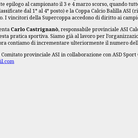
ante epilogo al campionato il 3 e 4 marzo scorso, quando tut
ssificate dal 1° al 4° posto) e la Coppa Calcio Balilla ASI (r
. I vincitori della Supercoppa accedono di diritto ai campio
menta
Carlo Castrignanò
, responsabile provinciale ASI Cal
questa pratica sportiva. Siamo già al lavoro per l’organizza
’ora contiamo di incrementare ulteriormente il numero del
il Comitato provinciale ASI in collaborazione con ASD Sport C
il.com