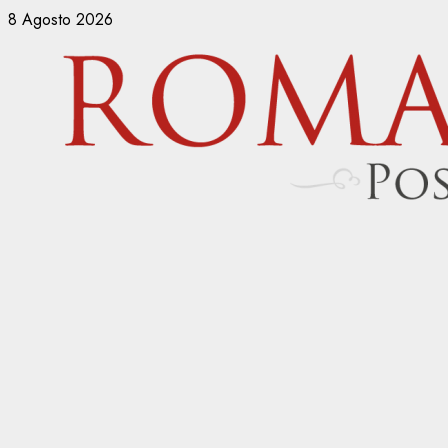
Vai
8 Agosto 2026
al
contenuto