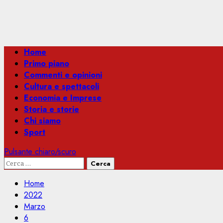
Menu
Home
principale
Primo piano
Commenti e opinioni
Cultura e spettacoli
Economia e Imprese
Storia e storie
Chi siamo
Sport
Pulsante chiaro/scuro
Ricerca
per:
Home
2022
Marzo
6