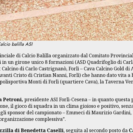
lcio balilla ASI
nciale di Calcio Balilla organizzato dal Comitato Provincial
si in un girone unico 8 formazioni (ASD Quadrifoglio di Carl
Calcino di Carlo Castrignanò, Forlì – Cava Calcino Gold di A
Avanti Cristo di Cristian Nanni, Forlì) che hanno dato vita a 
a polisportiva Monti di Forlì (quartiere Cava), la Taverna Ve
a Petroni,
presidente ASI Forlì-Cesena – in quanto questa pr
zione, il gioco di squadra in un clima gioioso e positivo, se
e gli sponsor del campionato – Emmeci di Maurizio Gardini, 
l’organizzazione complessiva”.
zilla di Benedetta Caselli
, seguita al secondo posto da
C