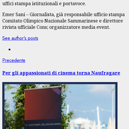
uffici stampa istituzionali e portavoce.
Emer Sani – Giornalista, già responsabile ufficio stampa
Comitato Olimpico Nazionale Sammarinese e direttore
rivista ufficiale Cons; organizzatore media event.
See author's posts
Navigazione
Articolo
Precedente
precedente:
articolo
Per gli appassionati di cinema torna Naufragare