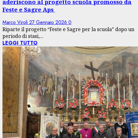
aderiscono al progetto scuola promosso da
Feste e Sagre Aps
Marco Viroli
27 Gennaio 2026
0
Riparte il progetto “Feste e Sagre per la scuola” dopo un
periodo di stasi,...
LEGGI TUTTO