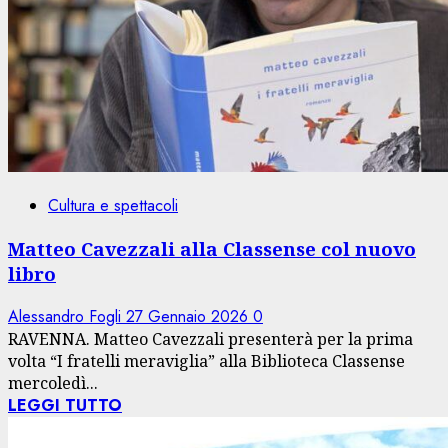
Cultura e spettacoli
Matteo Cavezzali alla Classense col nuovo
libro
Alessandro Fogli
27 Gennaio 2026
0
RAVENNA. Matteo Cavezzali presenterà per la prima
volta “I fratelli meraviglia” alla Biblioteca Classense
mercoledì...
LEGGI TUTTO