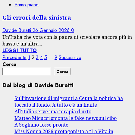
Primo piano
Gli errori della sinistra
Davide Buratti
26 Gennaio 2026
0
Un’Italia che vota con la paura di scivolare ancora più in
basso e un’altra...
LEGGI TUTTO
Paginazione
Precedente
1
2
3
4
5
…
9
Successivo
Cerca
degli
Cerca
articoli
Dal blog di Davide Buratti
Sull’invasione di migranti a Ceuta la politica ha
toccato il fondo. A tutto c’è un limite
All’Italia serve una terapia d’urto
Matteo Micucci smonta le fake news sul cibo
A Sogliano fosse pronte
Miss Nonna 2026 protagonista a “La Vita in