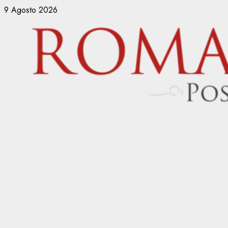
Vai
9 Agosto 2026
al
contenuto