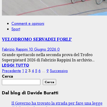
Commenti e opinioni
Sport
VELODROMO SERVADEI FORLI’
Fabrizio Rappini
10 Giugno 2026
0
Grande spettacolo nella seconda prova del Trofeo
Superpistard 2026 di Fabrizio Rappini In archivio...
LEGGI TUTTO
Paginazione
Precedente
1
2
3
4
5
6
…
9
Successivo
Cerca
degli
Cerca
articoli
Dal blog di Davide Buratti
Il Governo ha trovato la strada per fare una legge