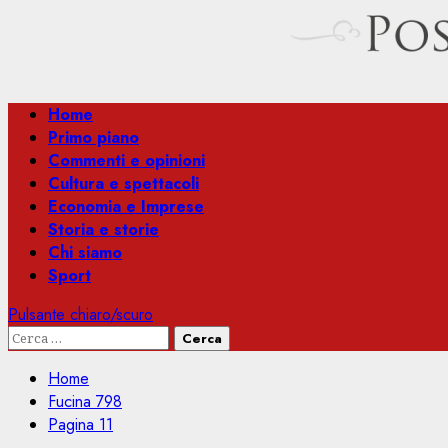
Menu
Home
principale
Primo piano
Commenti e opinioni
Cultura e spettacoli
Economia e Imprese
Storia e storie
Chi siamo
Sport
Pulsante chiaro/scuro
Ricerca
per:
Home
Fucina 798
Pagina 11