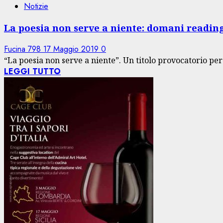
Notizie
La poesia non serve a niente: domani reading
Fucina 798
17 Maggio 2019
0
“La poesia non serve a niente”. Un titolo provocatorio per
LEGGI TUTTO