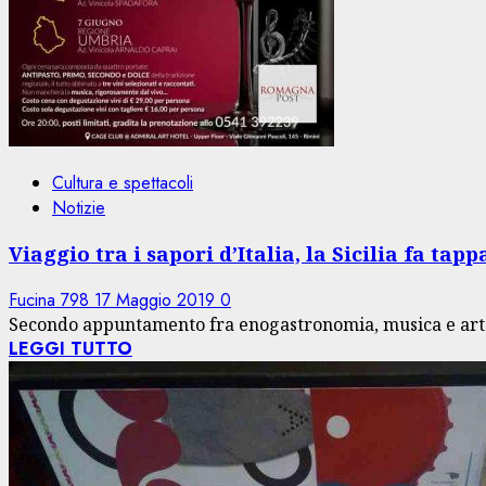
Cultura e spettacoli
Notizie
Viaggio tra i sapori d’Italia, la Sicilia fa tap
Fucina 798
17 Maggio 2019
0
Secondo appuntamento fra enogastronomia, musica e arte S
LEGGI TUTTO