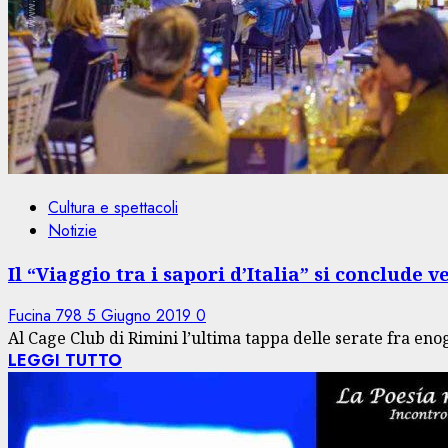
Cultura e spettacoli
Notizie
Il “Viaggio tra i sapori d’Italia” si conclude 
Fucina 798
5 Giugno 2019
0
Al Cage Club di Rimini l’ultima tappa delle serate fra eno
LEGGI TUTTO