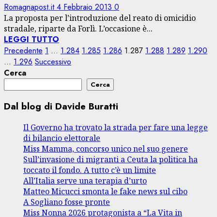
Romagnapost.it
4 Febbraio 2013
0
La proposta per l’introduzione del reato di omicidio
stradale, riparte da Forlì. L’occasione è...
LEGGI TUTTO
Paginazione
Precedente
1
…
1.284
1.285
1.286
1.287
1.288
1.289
1.290
…
1.296
Successivo
degli
Cerca
articoli
Cerca
Dal blog di Davide Buratti
Il Governo ha trovato la strada per fare una legge
di bilancio elettorale
Miss Mamma, concorso unico nel suo genere
Sull’invasione di migranti a Ceuta la politica ha
toccato il fondo. A tutto c’è un limite
All’Italia serve una terapia d’urto
Matteo Micucci smonta le fake news sul cibo
A Sogliano fosse pronte
Miss Nonna 2026 protagonista a “La Vita in