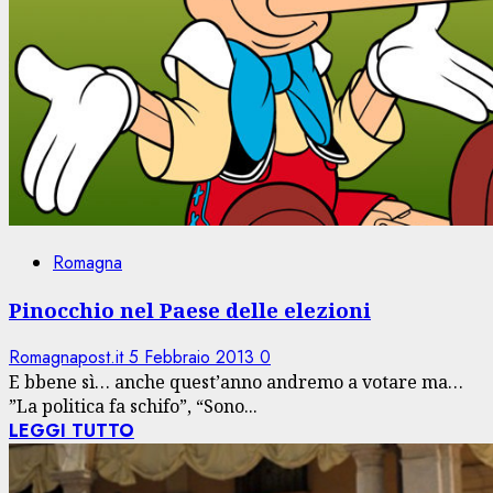
Romagna
Pinocchio nel Paese delle elezioni
Romagnapost.it
5 Febbraio 2013
0
E bbene sì… anche quest’anno andremo a votare ma…
”La politica fa schifo”, “Sono...
LEGGI TUTTO