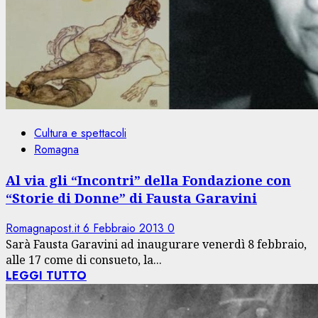
Cultura e spettacoli
Romagna
Al via gli “Incontri” della Fondazione con
“Storie di Donne” di Fausta Garavini
Romagnapost.it
6 Febbraio 2013
0
Sarà Fausta Garavini ad inaugurare venerdì 8 febbraio,
alle 17 come di consueto, la...
LEGGI TUTTO