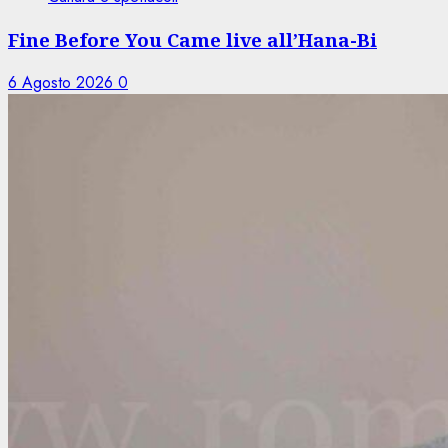
Fine Before You Came live all’Hana-Bi
6 Agosto 2026
0