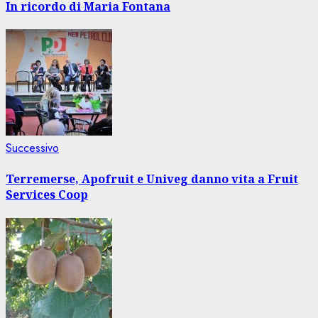
articolo
In ricordo di Maria Fontana
Articolo
Successivo
successivo:
Terremerse, Apofruit e Univeg danno vita a Fruit
Services Coop