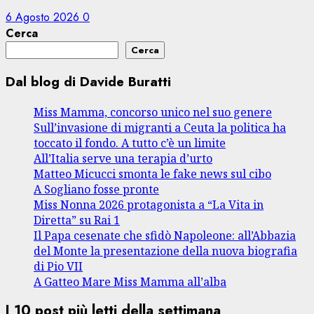
6 Agosto 2026
0
Cerca
Cerca
Dal blog di Davide Buratti
Miss Mamma, concorso unico nel suo genere
Sull’invasione di migranti a Ceuta la politica ha
toccato il fondo. A tutto c’è un limite
All’Italia serve una terapia d’urto
Matteo Micucci smonta le fake news sul cibo
A Sogliano fosse pronte
Miss Nonna 2026 protagonista a “La Vita in
Diretta” su Rai 1
Il Papa cesenate che sfidò Napoleone: all’Abbazia
del Monte la presentazione della nuova biografia
di Pio VII
A Gatteo Mare Miss Mamma all’alba
I 10 post più letti della settimana