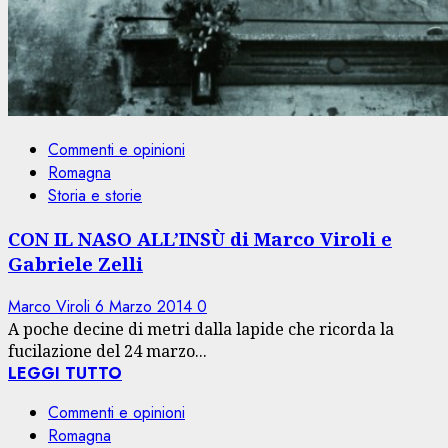
Commenti e opinioni
Romagna
Storia e storie
CON IL NASO ALL’INSÙ di Marco Viroli e
Gabriele Zelli
Marco Viroli
6 Marzo 2014
0
A poche decine di metri dalla lapide che ricorda la
fucilazione del 24 marzo...
LEGGI TUTTO
Commenti e opinioni
Romagna