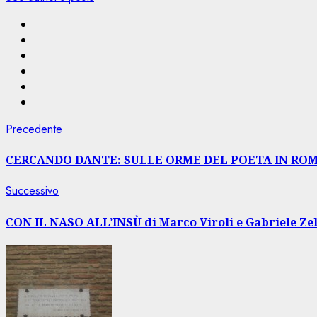
Navigazione
Articolo
Precedente
precedente:
articolo
CERCANDO DANTE: SULLE ORME DEL POETA IN RO
Articolo
Successivo
successivo:
CON IL NASO ALL’INSÙ di Marco Viroli e Gabriele Zel