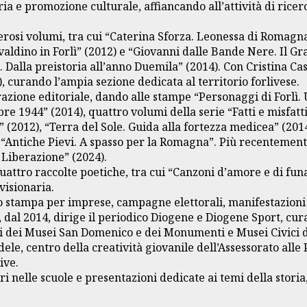
ria e promozione culturale, affiancando all’attività di rice
erosi volumi, tra cui “Caterina Sforza. Leonessa di Romagna
valdino in Forlì” (2012) e “Giovanni dalle Bande Nere. Il Gra
ì. Dalla preistoria all’anno Duemila” (2014). Con Cristina C
, curando l’ampia sezione dedicata al territorio forlivese.
razione editoriale, dando alle stampe “Personaggi di Forlì.
e 1944” (2014), quattro volumi della serie “Fatti e misfatti
” (2012), “Terra del Sole. Guida alla fortezza medicea” (2014)
ie “Antiche Pievi. A spasso per la Romagna”. Più recenteme
 Liberazione” (2024).
 quattro raccolte poetiche, tra cui “Canzoni d’amore e di f
visionaria.
o stampa per imprese, campagne elettorali, manifestazioni c
e, dal 2014, dirige il periodico Diogene e Diogene Sport, cu
ci dei Musei San Domenico e dei Monumenti e Musei Civici di
ele, centro della creatività giovanile dell’Assessorato alle 
ive.
nelle scuole e presentazioni dedicate ai temi della storia, 