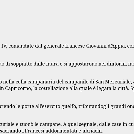
 IV, comandate dal generale francese Giovanni d’Appia, con 
o di soppiatto dalle mura e si appostarono nei dintorni, m
o nella cella campanaria del campanile di San Mercuriale, a
 Capricorno, la costellazione alla quale è legata la città. 
prendo le porte all’esercito guelfo, tributandogli grandi onor
riale e suonò le campane. A quel segnale, dalle case in cui s
assacrando i Francesi addormentati e ubriachi.