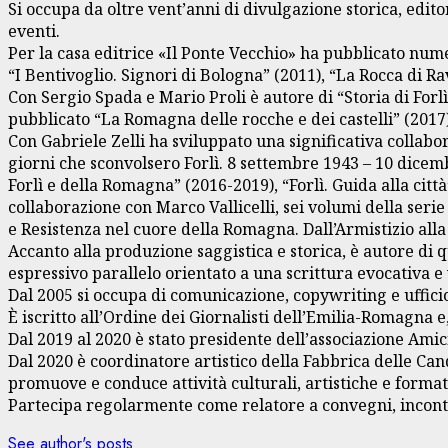
Si occupa da oltre vent’anni di divulgazione storica, edito
eventi.
Per la casa editrice «Il Ponte Vecchio» ha pubblicato num
“I Bentivoglio. Signori di Bologna” (2011), “La Rocca di Ra
Con Sergio Spada e Mario Proli è autore di “Storia di Forl
pubblicato “La Romagna delle rocche e dei castelli” (2017)
Con Gabriele Zelli ha sviluppato una significativa collabo
giorni che sconvolsero Forlì. 8 settembre 1943 – 10 dicembr
Forlì e della Romagna” (2016-2019), “Forlì. Guida alla città
collaborazione con Marco Vallicelli, sei volumi della ser
e Resistenza nel cuore della Romagna. Dall’Armistizio alla
Accanto alla produzione saggistica e storica, è autore di
espressivo parallelo orientato a una scrittura evocativa e 
Dal 2005 si occupa di comunicazione, copywriting e uffici
È iscritto all’Ordine dei Giornalisti dell’Emilia-Romagna 
Dal 2019 al 2020 è stato presidente dell’associazione Ami
Dal 2020 è coordinatore artistico della Fabbrica delle Cand
promuove e conduce attività culturali, artistiche e format
Partecipa regolarmente come relatore a convegni, incontri 
See author's posts