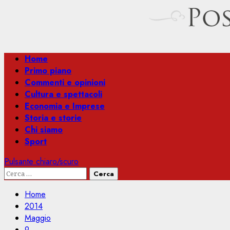
Menu
Home
principale
Primo piano
Commenti e opinioni
Cultura e spettacoli
Economia e Imprese
Storia e storie
Chi siamo
Sport
Pulsante chiaro/scuro
Ricerca
per:
Home
2014
Maggio
9