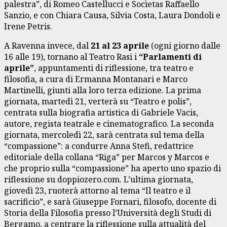
palestra”, di Romeo Castellucci e Socìetas Raffaello
Sanzio, e con Chiara Causa, Silvia Costa, Laura Dondoli e
Irene Petris.
A Ravenna invece, dal
21 al 23 aprile
(ogni giorno dalle
16 alle 19), tornano al Teatro Rasi i
“Parlamenti di
aprile”
, appuntamenti di riflessione, tra teatro e
filosofia, a cura di Ermanna Montanari e Marco
Martinelli, giunti alla loro terza edizione. La prima
giornata, martedì 21, verterà su “Teatro e polis”,
centrata sulla biografia artistica di Gabriele Vacis,
autore, regista teatrale e cinematografico. La seconda
giornata, mercoledì 22, sarà centrata sul tema della
“compassione”: a condurre Anna Stefi, redattrice
editoriale della collana “Riga” per Marcos y Marcos e
che proprio sulla “compassione” ha aperto uno spazio di
riflessione su doppiozero.com. L’ultima giornata,
giovedì 23, ruoterà attorno al tema “Il teatro e il
sacrificio”, e sarà Giuseppe Fornari, filosofo, docente di
Storia della Filosofia presso l’Università degli Studi di
Bergamo, a centrare la riflessione sulla attualità del