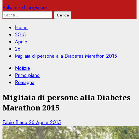
Pulsante chiaro/scuro
Ricerca
per:
Home
2015
Aprile
26
Migliaia di persone alla Diabetes Marathon 2015
Notizie
Primo piano
Romagna
Migliaia di persone alla Diabetes
Marathon 2015
Fabio Blaco
26 Aprile 2015