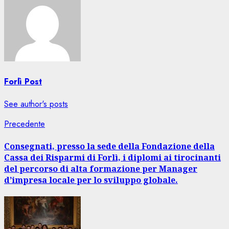
Forlì Post
See author's posts
Navigazione
Articolo
Precedente
precedente:
articolo
Consegnati, presso la sede della Fondazione della
Cassa dei Risparmi di Forlì, i diplomi ai tirocinanti
del percorso di alta formazione per Manager
d’impresa locale per lo sviluppo globale.