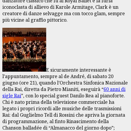
danzatore classico che fu al Royal Ballet e la furia
iconoclasta di allievo di Karole Armitage, Clark è un
creatore di danze selvagge ma con tocco glam, sempre
più vicine al graffio pittorico.
E sicuramente interessante è
l’appuntamento, sempre al de André, di sabato 20
giugno (ore 21), quando l’Orchestra Sinfonica Nazionale
della Rai, diretta da Pietro Mianiti, eseguirà “
60 anni di
sigle Rai
”, con lo special guest Danilo Rea al pianoforte.
Chi è nato prima della televisione commerciale ha
legato i propri ricordi alle musiche delle trasmissioni
Rai: dal Guglielmo Tell di Rossini che apriva la giornata
di programmazione, al finto Rinascimento della
Chanson balladée di “Almanacco del giorno dopo”;