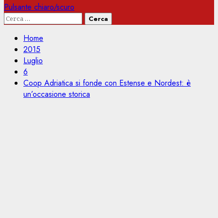
Pulsante chiaro/scuro
Ricerca
per:
Home
2015
Luglio
6
Coop Adriatica si fonde con Estense e Nordest: è
un’occasione storica