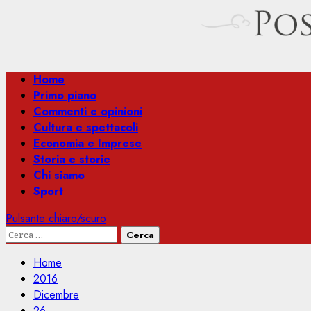
Menu
Home
principale
Primo piano
Commenti e opinioni
Cultura e spettacoli
Economia e Imprese
Storia e storie
Chi siamo
Sport
Pulsante chiaro/scuro
Ricerca
per:
Home
2016
Dicembre
26