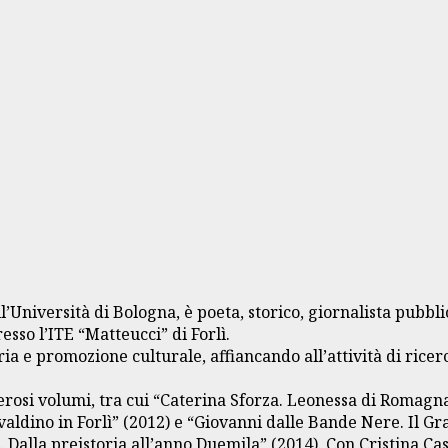
’Università di Bologna, è poeta, storico, giornalista pubbli
sso l’ITE “Matteucci” di Forlì.
ria e promozione culturale, affiancando all’attività di rice
erosi volumi, tra cui “Caterina Sforza. Leonessa di Romagna
valdino in Forlì” (2012) e “Giovanni dalle Bande Nere. Il Gra
ì. Dalla preistoria all’anno Duemila” (2014). Con Cristina C