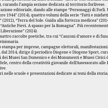
, curando l’ampia sezione dedicata al territorio forlivese.
razione editoriale, dando alle stampe “Personaggi di Forlì.
e 1944” (2014), quattro volumi della serie “Fatti e misfatti
” (2012), “Terra del Sole. Guida alla fortezza medicea” (2014)
ie “Antiche Pievi. A spasso per la Romagna”. Più recenteme
 Liberazione” (2024).
 quattro raccolte poetiche, tra cui “Canzoni d’amore e di f
visionaria.
o stampa per imprese, campagne elettorali, manifestazioni c
e, dal 2014, dirige il periodico Diogene e Diogene Sport, cu
ci dei Musei San Domenico e dei Monumenti e Musei Civici di
ele, centro della creatività giovanile dell’Assessorato alle 
ive.
nelle scuole e presentazioni dedicate ai temi della storia, 