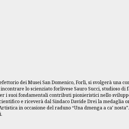
fettorio dei Musei San Domenico, Forlì, si svolgerà una conf
 incontrare lo scienziato forlivese Sauro Succi, studioso d
 i suoi fondamentali contributi pionieristici nello svilupp
cientifico e riceverà dal Sindaco Davide Drei la medaglia on
-Artistica in occasione del raduno “Una dmenga a ca’ nosta”
i.