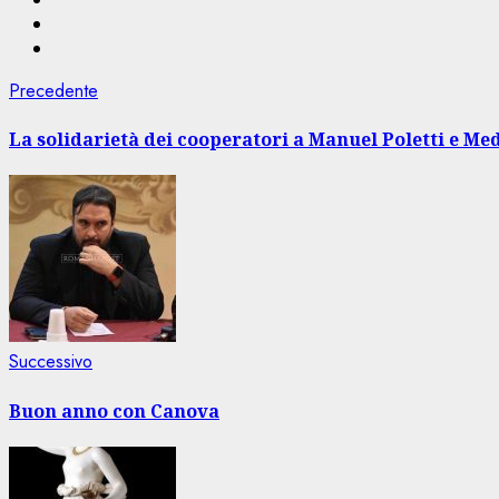
Navigazione
Articolo
Precedente
precedente:
articolo
La solidarietà dei cooperatori a Manuel Poletti e M
Articolo
Successivo
successivo:
Buon anno con Canova