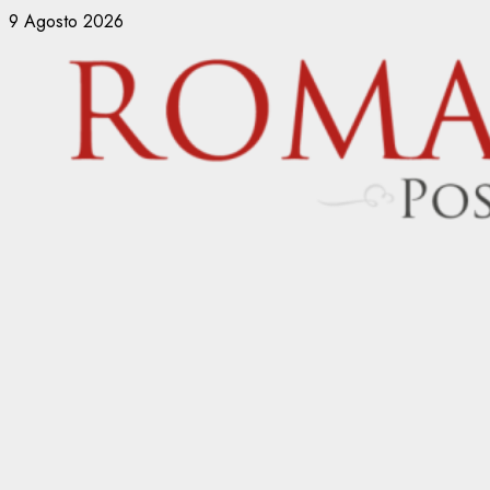
Vai
9 Agosto 2026
al
contenuto