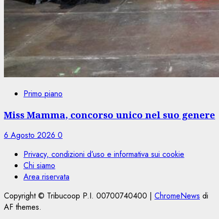
Primo piano
Miss Mamma, concorso unico nel suo genere
6 Agosto 2026
0
Privacy, condizioni d’uso e informativa sui cookie
Chi siamo
Area riservata
Copyright © Tribucoop P.I. 00700740400
|
ChromeNews
di
AF themes.