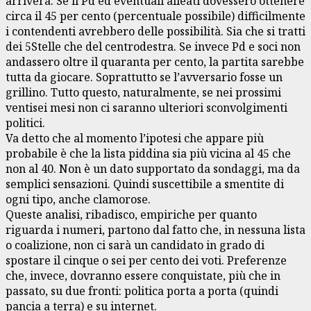
arriverà. Se il Pd ed eventuali alleati dovessero ottenere
circa il 45 per cento (percentuale possibile) difficilmente
i contendenti avrebbero delle possibilità. Sia che si tratti
dei 5Stelle che del centrodestra. Se invece Pd e soci non
andassero oltre il quaranta per cento, la partita sarebbe
tutta da giocare. Soprattutto se l’avversario fosse un
grillino. Tutto questo, naturalmente, se nei prossimi
ventisei mesi non ci saranno ulteriori sconvolgimenti
politici.
Va detto che al momento l’ipotesi che appare più
probabile è che la lista piddina sia più vicina al 45 che
non al 40. Non è un dato supportato da sondaggi, ma da
semplici sensazioni. Quindi suscettibile a smentite di
ogni tipo, anche clamorose.
Queste analisi, ribadisco, empiriche per quanto
riguarda i numeri, partono dal fatto che, in nessuna lista
o coalizione, non ci sarà un candidato in grado di
spostare il cinque o sei per cento dei voti. Preferenze
che, invece, dovranno essere conquistate, più che in
passato, su due fronti: politica porta a porta (quindi
pancia a terra) e su internet.