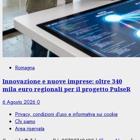
Romagna
Innovazione e nuove imprese: oltre 340
mila euro regionali per il progetto PulseR
6 Agosto 2026
0
Privacy, condizioni d’uso e informativa sui cookie
Chi siamo
Area riservata