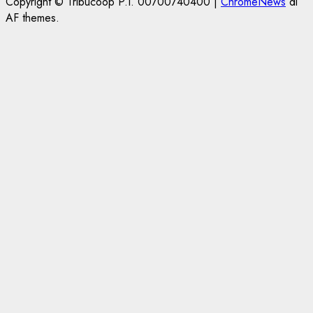
Copyright © Tribucoop P.I. 00700740400
|
ChromeNews
di
AF themes.