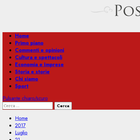
Menu
Home
principale
Primo piano
Commenti e opinioni
Cultura e spettacoli
Economia e Imprese
Storia e storie
Chi siamo
Sport
Pulsante chiaro/scuro
Ricerca
per:
Home
2017
Luglio
21