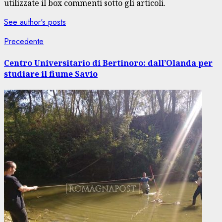
utilizzate il box commenti sotto gli articoli.
See author's posts
Navigazione
Articolo
Precedente
precedente:
articolo
Centro Universitario di Bertinoro: dall’Olanda per
studiare il fiume Savio