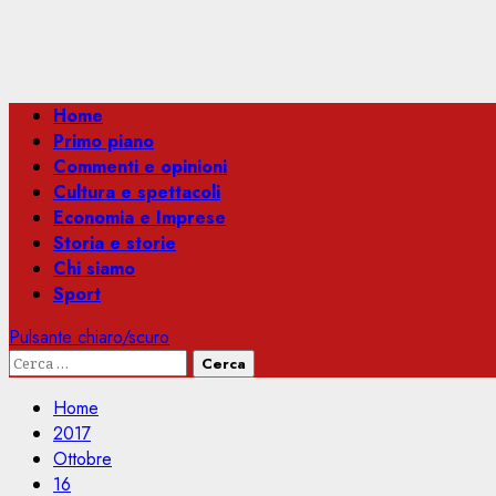
Menu
Home
principale
Primo piano
Commenti e opinioni
Cultura e spettacoli
Economia e Imprese
Storia e storie
Chi siamo
Sport
Pulsante chiaro/scuro
Ricerca
per:
Home
2017
Ottobre
16