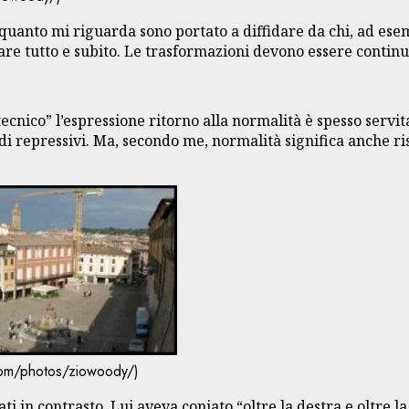
Per quanto mi riguarda sono portato a diffidare da chi, ad es
are tutto e subito. Le trasformazioni devono essere contin
“tecnico” l’espressione ritorno alla normalità è spesso servi
i repressivi. Ma, secondo me, normalità significa anche ris
.com/photos/ziowoody/)
 in contrasto. Lui aveva coniato “oltre la destra e oltre la 