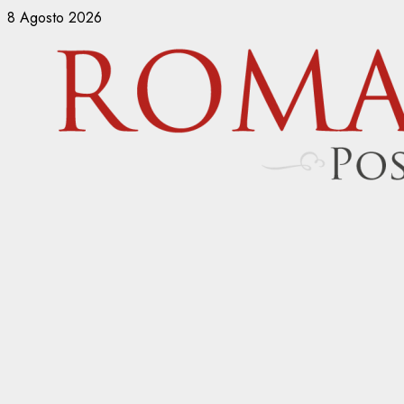
Vai
8 Agosto 2026
al
contenuto