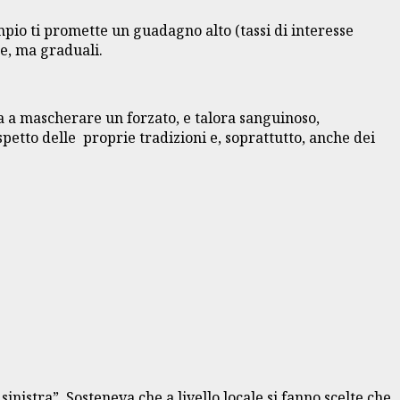
empio ti promette un guadagno alto (tassi di interesse
ue, ma graduali.
ta a mascherare un forzato, e talora sanguinoso,
petto delle proprie tradizioni e, soprattutto, anche dei
sinistra”. Sosteneva che a livello locale si fanno scelte che