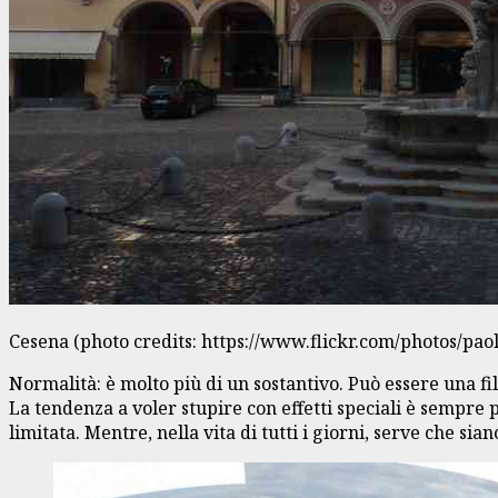
Cesena (photo credits: https://www.flickr.com/photos/paol
Normalità: è molto più di un sostantivo. Può essere una fil
La tendenza a voler stupire con effetti speciali è sempre
limitata. Mentre, nella vita di tutti i giorni, serve che sia