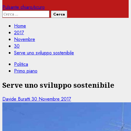
Pulsante chiaro/scuro
Ricerca
per:
Home
2017
Novembre
30
Serve uno sviluppo sostenibile
Politica
Primo piano
Serve uno sviluppo sostenibile
Davide Buratti
30 Novembre 2017