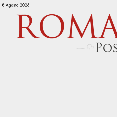
Vai
8 Agosto 2026
al
contenuto