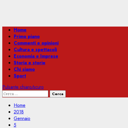
Menu
Home
principale
Primo piano
Commenti e opinioni
Cultura e spettacoli
Economia e Imprese
Storia e storie
Chi siamo
Sport
Pulsante chiaro/scuro
Ricerca
per:
Home
2018
Gennaio
5