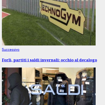
Articolo
Successivo
successivo:
Forlì, partiti i saldi invernali: occhio al decalogo