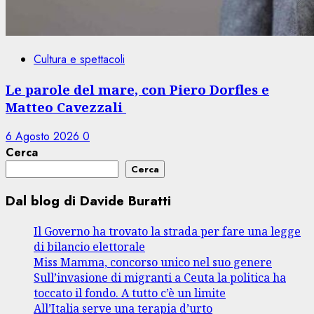
Cultura e spettacoli
Le parole del mare, con Piero Dorfles e
Matteo Cavezzali
6 Agosto 2026
0
Cerca
Cerca
Dal blog di Davide Buratti
Il Governo ha trovato la strada per fare una legge
di bilancio elettorale
Miss Mamma, concorso unico nel suo genere
Sull’invasione di migranti a Ceuta la politica ha
toccato il fondo. A tutto c’è un limite
All’Italia serve una terapia d’urto