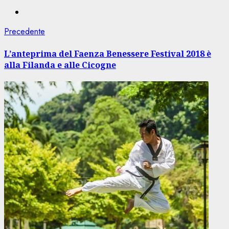
Navigazione
Articolo
Precedente
precedente:
articolo
L’anteprima del Faenza Benessere Festival 2018 è
alla Filanda e alle Cicogne