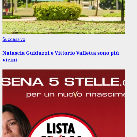
Articolo
Successivo
successivo:
Natascia Guiduzzi e Vittorio Valletta sono più
vicini