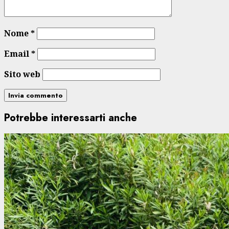
Nome
*
Email
*
Sito web
Potrebbe interessarti anche