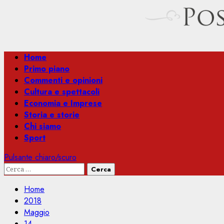
Menu
Home
principale
Primo piano
Commenti e opinioni
Cultura e spettacoli
Economia e Imprese
Storia e storie
Chi siamo
Sport
Pulsante chiaro/scuro
Ricerca
per:
Home
2018
Maggio
14