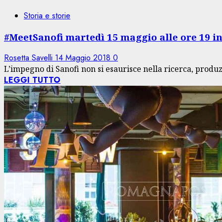
Storia e storie
#MeetSanofi martedì 15 maggio alle ore 19 i
Rosetta Savelli
14 Maggio 2018
0
L’impegno di Sanofi non si esaurisce nella ricerca, produz
LEGGI TUTTO