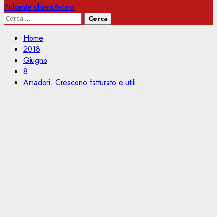
Pulsante chiaro/scuro
Ricerca
per:
Home
2018
Giugno
8
Amadori. Crescono fatturato e utili