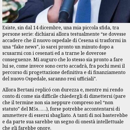
Esiste, sin dal 14 dicembre, una mia piccola sfida, tra
persone serie: dichiarai allora testualmente “se dovesse
accadere che il nuovo ospedale di Cesena si trasformi in
una “fake news”, io sarei pronto un minuto dopo a
scusarmi con i cesenati ed a trarne le doverose
conseguenze. Mi auguro che lo stesso sia pronto a fare
lui se, come invece sono certo accadrà, fra pochi mesi il
percorso di progettazione definitiva e di finanziamento
del nuovo Ospedale, saranno resi ufficiali”.
Allora Bertani replicó con durezza e, mentre mi rendo
conto di come sia difficile chiedergli di dimettersi (pare
che il termine non sia neppure compreso nel “non
statuto” del M5s……), forse potrebbe accontentarsi di
ammettere di essersi sbagliato. A tanti di noi basterebbe
e da parte sua sarebbe un segno di onestà intellettuale
che gli farebbe onore.