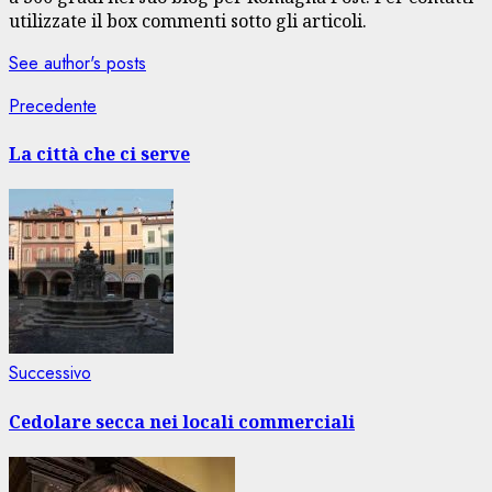
utilizzate il box commenti sotto gli articoli.
See author's posts
Navigazione
Articolo
Precedente
precedente:
articolo
La città che ci serve
Articolo
Successivo
successivo:
Cedolare secca nei locali commerciali