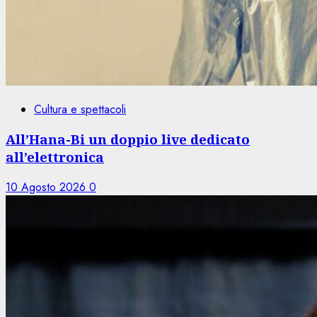
Cultura e spettacoli
All’Hana-Bi un doppio live dedicato
all’elettronica
10 Agosto 2026
0