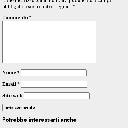
Il tuo indirizzo email non sarà pubblicato.
I campi
obbligatori sono contrassegnati
*
Commento
*
Nome
*
Email
*
Sito web
Potrebbe interessarti anche