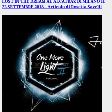
articolo
LOST IN THE DREAM AL ALCATRAZ DI MILANO IL
22 SETTEMBRE 2018 – Articolo di Rosetta Savelli