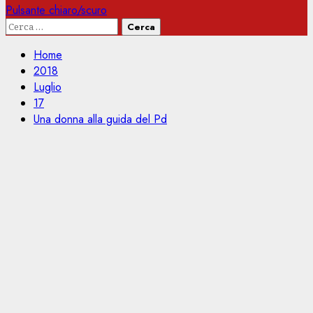
Pulsante chiaro/scuro
Ricerca
per:
Home
2018
Luglio
17
Una donna alla guida del Pd