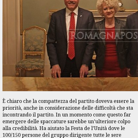
È chiaro che la compattezza del partito doveva essere la
priorità, anche in considerazione delle difficoltà che sta
incontrando il partito. In un momento come questo far
emergere delle spaccature sarebbe un’ulteriore colpo
alla credibilità. Ha aiutato la Festa de l’Unità dove le
100/150 persone del gruppo dirigente tutte le sere