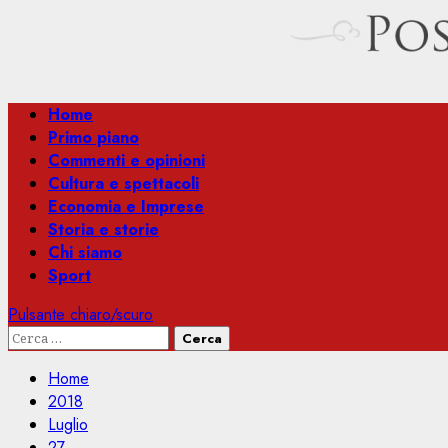
Menu
Home
principale
Primo piano
Commenti e opinioni
Cultura e spettacoli
Economia e Imprese
Storia e storie
Chi siamo
Sport
Pulsante chiaro/scuro
Ricerca
per:
Home
2018
Luglio
27