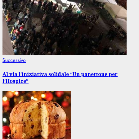
Articolo
Successivo
successivo:
Al via l’iniziativa solidale “Un panettone per
l’Hospice”