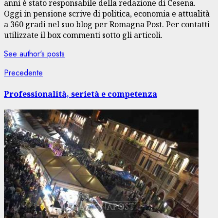
anni è stato responsabile della redazione di Cesena.
Oggi in pensione scrive di politica, economia e attualità
a 360 gradi nel suo blog per Romagna Post. Per contatti
utilizzate il box commenti sotto gli articoli.
See author's posts
Navigazione
Articolo
Precedente
precedente:
articolo
Professionalità, serietà e competenza