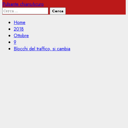
Pulsante chiaro/scuro
Ricerca
per:
Home
2018
Ottobre
9
Blocchi del traffico, si cambia