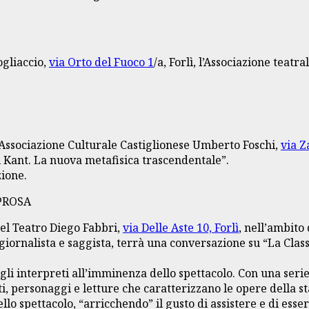
ogliaccio,
via Orto del Fuoco 1
/a, Forlì, l’Associazione tea
l’Associazione Culturale Castiglionese Umberto Foschi,
via Z
 di Kant. La nuova metafisica trascendentale”.
zione.
 PROSA
del Teatro Diego Fabbri,
via Delle Aste 10, Forlì
, nell’ambito
giornalista e saggista, terrà una conversazione su “La Cla
gli interpreti all’imminenza dello spettacolo. Con una serie
ti, personaggi e letture che caratterizzano le opere della st
ello spettacolo, “arricchendo” il gusto di assistere e di es