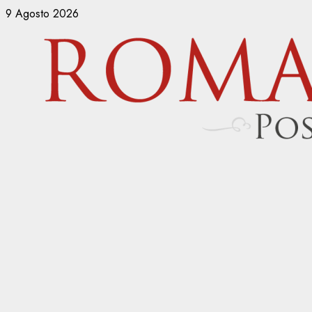
Vai
9 Agosto 2026
al
contenuto