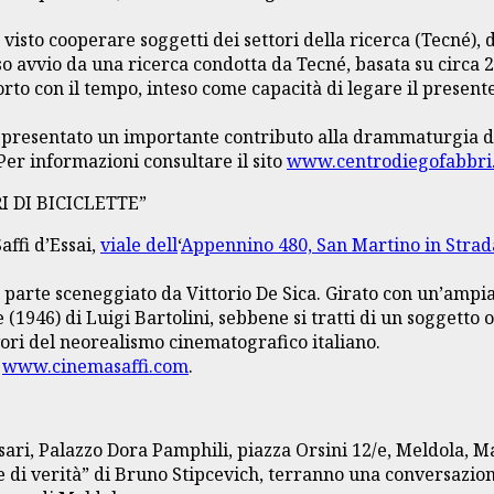
a visto cooperare soggetti dei settori della ricerca (Tecné), 
o avvio da una ricerca condotta da Tecné, basata su circa 2.0
apporto con il tempo, inteso come capacità di legare il pres
rappresentato un importante contributo alla drammaturgia d
Per informazioni consultare il sito
www.centrodiegofabbri.
 DI BICICLETTE”
affi d’Essai,
viale dell
‘
Appennino 480, San Martino in Strada
in parte sceneggiato da Vittorio De Sica. Girato con un’ampi
(1946) di Luigi Bartolini, sebbene si tratti di un soggetto 
ori del neorealismo cinematografico italiano.
o
www.cinemasaffi.com
.
rsari, Palazzo Dora Pamphili, piazza Orsini 12/e, Meldola, M
i verità” di Bruno Stipcevich, terranno una conversazione s