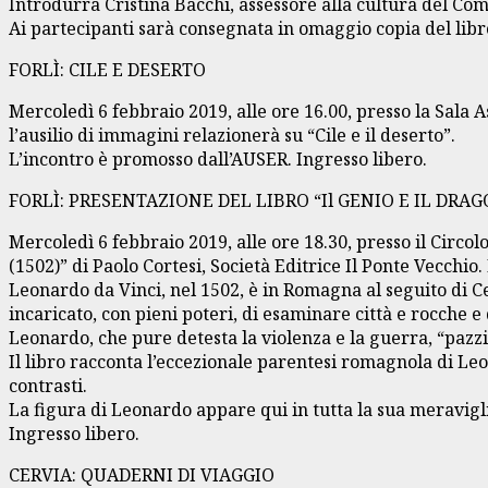
Introdurrà Cristina Bacchi, assessore alla cultura del Co
Ai partecipanti sarà consegnata in omaggio copia del libr
FORLÌ: CILE E DESERTO
Mercoledì 6 febbraio 2019, alle ore 16.00, presso la Sala 
l’ausilio di immagini relazionerà su “Cile e il deserto”.
L’incontro è promosso dall’AUSER. Ingresso libero.
FORLÌ: PRESENTAZIONE DEL LIBRO “Il GENIO E IL DR
Mercoledì 6 febbraio 2019, alle ore 18.30, presso il Circol
(1502)” di Paolo Cortesi, Società Editrice Il Ponte Vecchio.
Leonardo da Vinci, nel 1502, è in Romagna al seguito di Ce
incaricato, con pieni poteri, di esaminare città e rocche 
Leonardo, che pure detesta la violenza e la guerra, “pazzi
Il libro racconta l’eccezionale parentesi romagnola di Leo
contrasti.
La figura di Leonardo appare qui in tutta la sua meravigl
Ingresso libero.
CERVIA: QUADERNI DI VIAGGIO