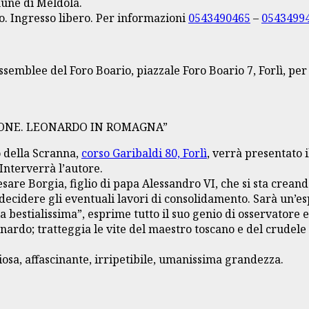
mune di Meldola.
o. Ingresso libero. Per informazioni
0543490465
–
0543499
Assemblee del Foro Boario, piazzale Foro Boario 7, Forlì, pe
AGONE. LEONARDO IN ROMAGNA”
o della Scranna,
corso Garibaldi 80, Forlì
, verrà presentato 
 Interverrà l’autore.
sare Borgia, figlio di papa Alessandro VI, che si sta creand
e decidere gli eventuali lavori di consolidamento. Sarà un’
a bestialissima”, esprime tutto il suo genio di osservatore 
nardo; tratteggia le vite del maestro toscano e del crudele 
iosa, affascinante, irripetibile, umanissima grandezza.