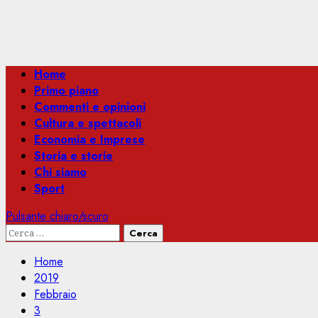
Menu
Home
principale
Primo piano
Commenti e opinioni
Cultura e spettacoli
Economia e Imprese
Storia e storie
Chi siamo
Sport
Pulsante chiaro/scuro
Ricerca
per:
Home
2019
Febbraio
3