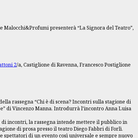
trale Malocchi&Profumi presenterà “La Signora del Teatro”,
attoni 2
/a, Castiglione di Ravenna, Francesco Postiglione
 della rassegna “Chi è di scena? Incontri sulla stagione di
sse” di Vincenzo Manna. Introdurrà l’incontro Anna Luisa
 di incontri, la rassegna intende mettere il pubblico in
agione di prosa presso il teatro Diego Fabbri di Forlì.
sere spettatori di un evento così universale e sempre nuovo