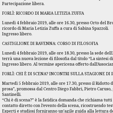
Partecipazione libera.
FORLÌ: RICORDO DI MARIA LETIZIA ZUFFA
Lunedì 4 febbraio 2019, alle ore 16.30, presso Orto del Br
ricordo di Maria Letizia Zuffa a cura di Sabina Spazzoli.
Ingresso libero.
CASTIGLIONE DI RAVENNA: CORSO DI FILOSOFIA
Lunedì 4 febbraio 2019, alle ore 18.30, presso la sede del
terrà una nuova lezione di filosofia dal titolo “La sintesi
Ingresso libero. Al termine apericena offerto dall’Associa
FORLÌ: CHI È DI SCENA? INCONTRI SULLA STAGIONE DI
Martedì 5 febbraio 2019, alle ore 17.30, presso il Ridotto 
prosa”, promossa dal Centro Diego Fabbri, Pietro Caruso, 
Santinelli.
“Chi è di scena?” è la fatidica domanda che richiama tutti 
contatto diretto con l’evento della scena, ricostruendo tes
Esperti e studiosi forniranno un’agile guida alla lettura d