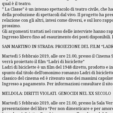
qual è il teatro.
” La Classe” è un intenso spettacolo di teatro civile, che h
della produzione di spettacoli dal vivo. Il progetto ha pres
relazione con gli altri, intesi come diversi, e sul loro r
prossimo.
Gli argomenti trattati nel corso delle interviste hanno 
Ingresso libero fino ad esaurimento dei posti disponibili. 
SAN MARTINO IN STRADA: PROIEZIONE DEL FILM “LADRI
Martedì 5 febbraio 2019, alle ore 21.00, presso il Cinema S
verrà proiettato il film “Ladri di biciclette”
Ladri di biciclette è un film del 1948 diretto, prodotto e 
spunto dal titolo dell’omonimo romanzo Ladri di biciclette 
classico del cinema ed è ritenuto uno dei massimi capolav
Ingresso a pagamento. Per informazioni consultare il sit
MELDOLA: DIRITTI VIOLATI. GENOCIDI NEL XX SECOLO
Martedì 5 febbraio 2019, alle ore 21.00, presso la Sala Ve
presentazione del libro “Per non dimenticare e per amore d