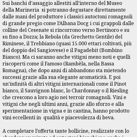
Sui banchi d’assaggio allestiti all’interno del Museo
della Marineria si potranno degustare direttamente
dalle mani del produttore i classici autoctoni romagnoli
di grande pregio come l’Albana Docg i cui grappoli dalle
colline del Cesenate si rincorrono verso Bertinoro e su
su fino a Dozza; la Rebola (da Grechetto Gentile) del
Riminese, il Trebbiano (quasi 15.000 ettari coltivati, più
del doppio del Sangiovese) e il Pagadebit (Bombino
Bianco). Ma ci saranno anche vitigni meno noti e quelli
riscoperti come il Famoso (Rambèla, nella Bassa
Romagna), che dopo anni di abbandono sta mietendo
successi grazie alla sua elegante aromaticità. E poi
un’infinità di altri vitigni internazionali come il Pinot
bianco, il Sauvignon blanc, lo Chardonnay o il Riesling
che crescono a loro agio nei terroir romagnoli. Vini e
vitigni che negli ultimi anni, grazie allo sforzo e alla
sperimentazione in vigna e in cantina, hanno prodotto
vini eccellenti in qualità e piacevolezza di beva.
A completare l’offerta tante bollicine, realizzate con lo