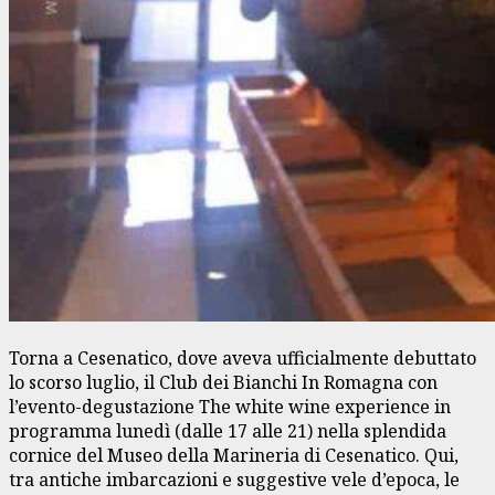
Torna a Cesenatico, dove aveva ufficialmente debuttato
lo scorso luglio, il Club dei Bianchi In Romagna con
l’evento-degustazione The white wine experience in
programma lunedì (dalle 17 alle 21) nella splendida
cornice del Museo della Marineria di Cesenatico. Qui,
tra antiche imbarcazioni e suggestive vele d’epoca, le