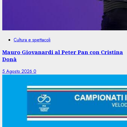
Cultura e spettacoli
Mauro Giovanardi al Peter Pan con Cristina
Donà
5 Agosto 2026
0