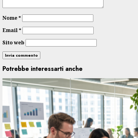
Nome
*
Email
*
Sito web
Potrebbe interessarti anche