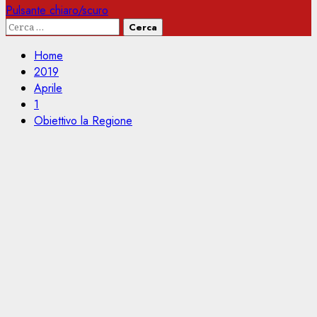
Pulsante chiaro/scuro
Ricerca
per:
Home
2019
Aprile
1
Obiettivo la Regione