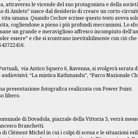
, attraverso le vicende del suo protagonista e della società
o di Amleto” nasce dal desiderio di creare un corto-circuito
ella vita umana. Quando Cechov scrisse questo testo aveva so
ta, cogliendone a pieno i più profondi meccanismi. Lo sforzo
rimane un grande e meraviglioso affresco incompiuto dell’a
“voler essere” e che si scontrano inevitabilmente con ciò che
0543722456.
. Portuali, via Antico Squero 6, Ravenna, si svolgerà serata 
o audiovisivi: “La mistica Kathmandu”, “Parco Nazionale C
una presentazione fotografica realizzata con Power Point.
o libero.
 Comunale di Dovadola, piazzale della Vittoria 3, verrà mess
ancesco Branchetti.
Clément Michel in cui i colpi di scena e le situazioni esila