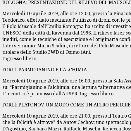
BOLOGNA: PRESENTAZIONE DEL RILIEVO DEL MAUSOL
Mercoledì 10 aprile 2019, alle ore 12.00, presso la Pinaco
Teodorico, effettuato mediante l’utilizzo di droni con le 
Il Polo Museale dell’Emilia Romagna ha scelto di investire 
UNESCO della città di Ravenna dal 1996. Il rilievo laser 
inediti, come le tecniche di esecuzione e l’originaria co
Interverranno: Mario Scalini, direttore del Polo Museale
titolare dello Studio 3WD di Osimo (An).
Ingresso libero.
FORLÌ: PARMIGIANINO E L’ALCHIMIA
Mercoledì 10 aprile 2019, alle ore 16.00, presso la Sala A
su: “Parmigianino e l’alchimia: una lettura “alternativa de
L’incontro è promosso dall’AUSER. Ingresso libero.
FORLÌ: PLATONOV. UN MODO COME UN ALTRO PER DIRE 
Mercoledì 10 aprile 2019, alle ore 21.00, presso il Teatro 
che la felicità è altrove” da Antov Cechov; uno spettacolo
D’Agostino, Barbara Mazzi, Raffaele Musella, Rebecca Ros