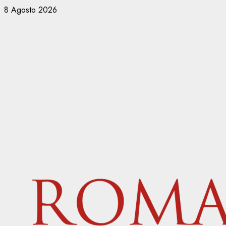
Vai
8 Agosto 2026
al
contenuto