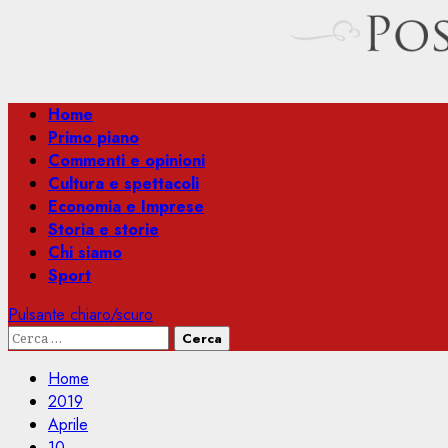
Menu
Home
principale
Primo piano
Commenti e opinioni
Cultura e spettacoli
Economia e Imprese
Storia e storie
Chi siamo
Sport
Pulsante chiaro/scuro
Ricerca
per:
Home
2019
Aprile
10