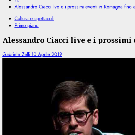
Alessandro Ciacci live e i prossimi eventi in Romagna fin
Cultura e spettacoli
Primo piano
Alessandro Ciacci live e i prossimi
Gabriele Zelli
10 Aprile 2019