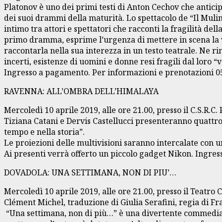
Platonov è uno dei primi testi di Anton Cechov che anticipa
dei suoi drammi della maturità. Lo spettacolo de “Il Mulin
intimo tra attori e spettatori che racconti la fragilità d
primo dramma, esprime l’urgenza di mettere in scena la vi
raccontarla nella sua interezza in un testo teatrale. Ne 
incerti, esistenze di uomini e donne resi fragili dal loro 
Ingresso a pagamento. Per informazioni e prenotazioni 
RAVENNA: ALL’OMBRA DELL’HIMALAYA
Mercoledì 10 aprile 2019, alle ore 21.00, presso il C.S.R.C
Tiziana Catani e Dervis Castellucci presenteranno quattr
tempo e nella storia”.
Le proiezioni delle multivisioni saranno intercalate con 
Ai presenti verrà offerto un piccolo gadget Nikon. Ingress
DOVADOLA: UNA SETTIMANA, NON DI PIU’…
Mercoledì 10 aprile 2019, alle ore 21.00, presso il Teatro
Clément Michel, traduzione di Giulia Serafini, regia di Fr
“Una settimana, non di più…” è una divertente commedia di 