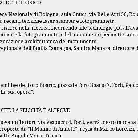
EO DI TEODORICO
teca Nazionale di Bologna, aula Gnudi, via Belle Arti 56, Bo
più recenti tecniche laser scanner e fotogrammetr.
risorse nella ricerca, ricorrendo alle tecnologie più all’av
scanner e la fotogrammetria del monumento permetteranno in
nfigurazione architettonica del monumento.
 regionale dell’Emilia Romagna, Sandra Manara, direttore 
ssemblee del Foro Boario, piazzale Foro Boario 7, Forlì, Pa
lla sua opera”.
CHE LA FELICITÀ È ALTROVE
Giovanni Testori, via Vespucci 4, Forlì, verrà messo in scen
 proposto da “Il Mulino di Amleto”, regia di Marco Lorenzi, 
setti, Angelo Maria Tronca.