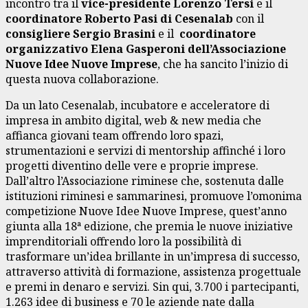
incontro tra il
vice-presidente Lorenzo Tersi
e il
coordinatore Roberto Pasi di Cesenalab
con il
consigliere Sergio Brasini
e il
coordinatore
organizzativo Elena Gasperoni dell’Associazione
Nuove Idee Nuove Imprese
, che ha sancito l’inizio di
questa nuova collaborazione.
Da un lato Cesenalab, incubatore e acceleratore di
impresa in ambito digital, web & new media che
affianca giovani team offrendo loro spazi,
strumentazioni e servizi di mentorship affinché i loro
progetti diventino delle vere e proprie imprese.
Dall’altro l’Associazione riminese che, sostenuta dalle
istituzioni riminesi e sammarinesi, promuove l’omonima
competizione Nuove Idee Nuove Imprese, quest’anno
giunta alla 18ª edizione, che premia le nuove iniziative
imprenditoriali offrendo loro la possibilità di
trasformare un’idea brillante in un’impresa di successo,
attraverso attività di formazione, assistenza progettuale
e premi in denaro e servizi. Sin qui, 3.700 i partecipanti,
1.263 idee di business e 70 le aziende nate dalla