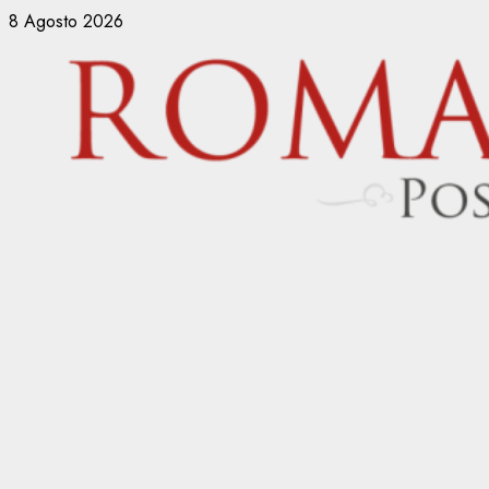
Vai
8 Agosto 2026
al
contenuto