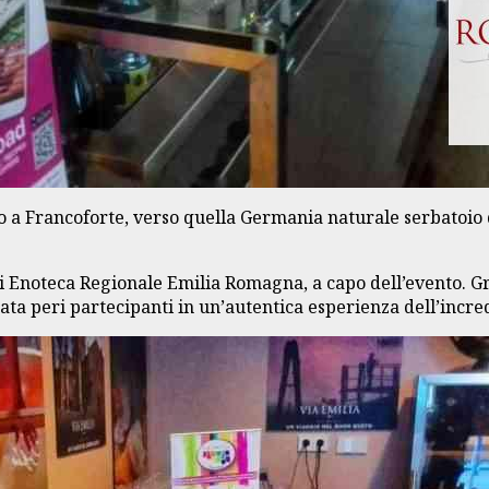
to a Francoforte, verso quella Germania naturale serbatoio 
i Enoteca Regionale Emilia Romagna, a capo dell’evento. Gr
mata peri partecipanti in un’autentica esperienza dell’inc