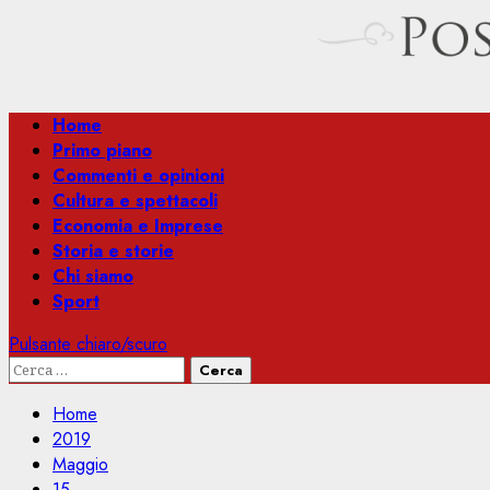
Menu
Home
principale
Primo piano
Commenti e opinioni
Cultura e spettacoli
Economia e Imprese
Storia e storie
Chi siamo
Sport
Pulsante chiaro/scuro
Ricerca
per:
Home
2019
Maggio
15