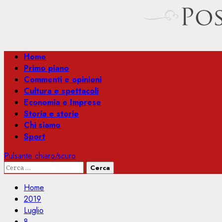
Menu
Home
principale
Primo piano
Commenti e opinioni
Cultura e spettacoli
Economia e Imprese
Storia e storie
Chi siamo
Sport
Pulsante chiaro/scuro
Ricerca
per:
Home
2019
Luglio
8