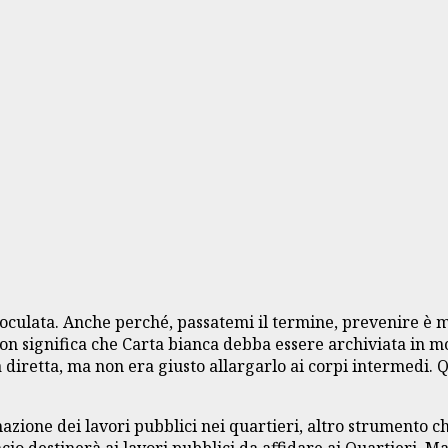
oculata. Anche perché, passatemi il termine, prevenire è m
n significa che Carta bianca debba essere archiviata in mo
diretta, ma non era giusto allargarlo ai corpi intermedi. Qu
ione dei lavori pubblici nei quartieri, altro strumento 
io destinerà ai lavori pubblici da affidare ai Quartieri. Ma