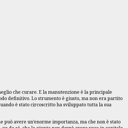
eglio che curare. E la manutenzione è la principale
do definitivo. Lo strumento è giusto, ma non era partito
ando è stato circoscritto ha sviluppato tutta la sua
che può avere un’enorme importanza, ma che non è stato
, va da sé, che la giunta non dovrà avere voce in capitolo