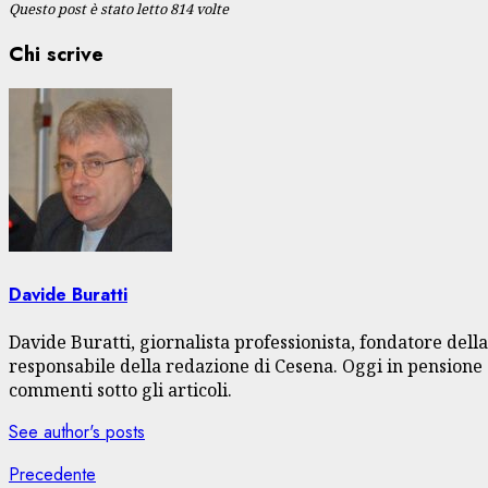
Questo post è stato letto 814 volte
Chi scrive
Davide Buratti
Davide Buratti, giornalista professionista, fondatore dell
responsabile della redazione di Cesena. Oggi in pensione s
commenti sotto gli articoli.
See author's posts
Navigazione
Articolo
Precedente