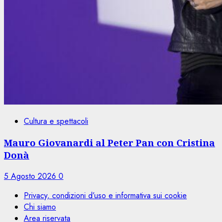
Cultura e spettacoli
Mauro Giovanardi al Peter Pan con Cristina
Donà
5 Agosto 2026
0
Privacy, condizioni d’uso e informativa sui cookie
Chi siamo
Area riservata