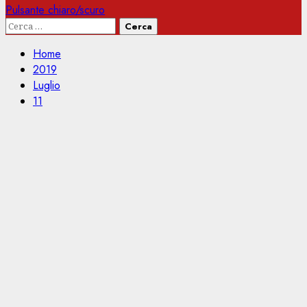
Pulsante chiaro/scuro
Ricerca
per:
Home
2019
Luglio
11