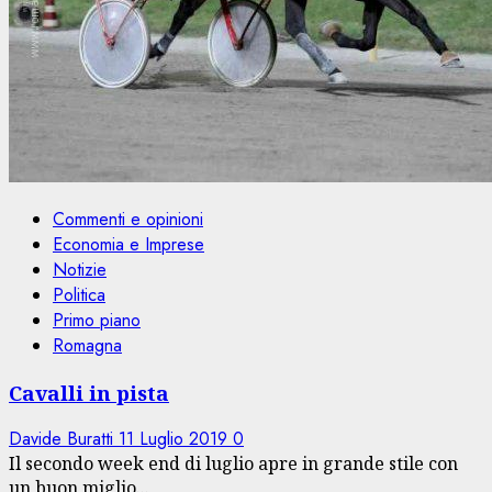
Commenti e opinioni
Economia e Imprese
Notizie
Politica
Primo piano
Romagna
Cavalli in pista
Davide Buratti
11 Luglio 2019
0
Il secondo week end di luglio apre in grande stile con
un buon miglio...