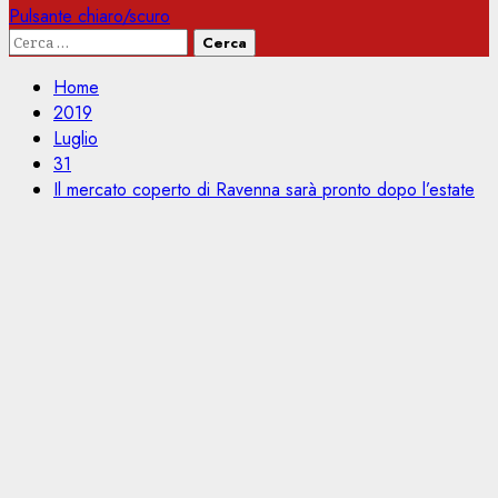
Pulsante chiaro/scuro
Ricerca
per:
Home
2019
Luglio
31
Il mercato coperto di Ravenna sarà pronto dopo l’estate