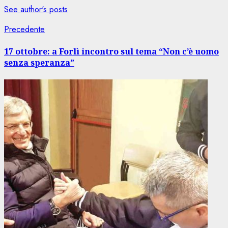
See author's posts
Navigazione
Articolo
Precedente
precedente:
articolo
17 ottobre: a Forlì incontro sul tema “Non c’è uomo
senza speranza”