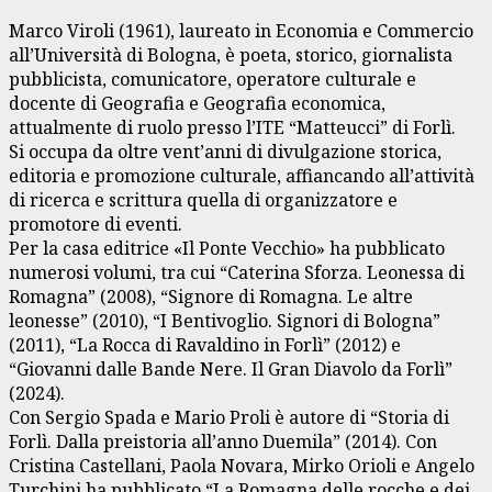
Marco Viroli (1961), laureato in Economia e Commercio
all’Università di Bologna, è poeta, storico, giornalista
pubblicista, comunicatore, operatore culturale e
docente di Geografia e Geografia economica,
attualmente di ruolo presso l’ITE “Matteucci” di Forlì.
Si occupa da oltre vent’anni di divulgazione storica,
editoria e promozione culturale, affiancando all’attività
di ricerca e scrittura quella di organizzatore e
promotore di eventi.
Per la casa editrice «Il Ponte Vecchio» ha pubblicato
numerosi volumi, tra cui “Caterina Sforza. Leonessa di
Romagna” (2008), “Signore di Romagna. Le altre
leonesse” (2010), “I Bentivoglio. Signori di Bologna”
(2011), “La Rocca di Ravaldino in Forlì” (2012) e
“Giovanni dalle Bande Nere. Il Gran Diavolo da Forlì”
(2024).
Con Sergio Spada e Mario Proli è autore di “Storia di
Forlì. Dalla preistoria all’anno Duemila” (2014). Con
Cristina Castellani, Paola Novara, Mirko Orioli e Angelo
Turchini ha pubblicato “La Romagna delle rocche e dei