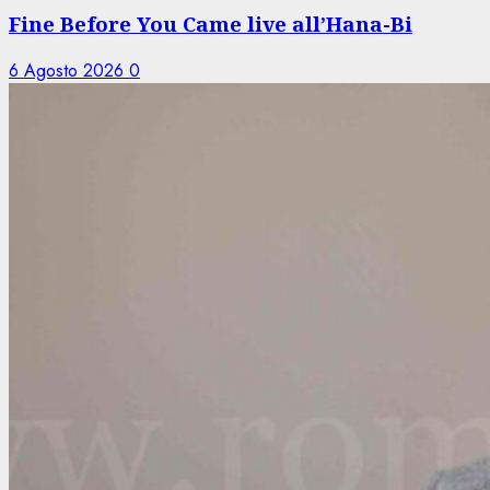
Fine Before You Came live all’Hana-Bi
6 Agosto 2026
0