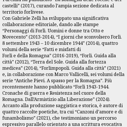
castelli” (2017), curando l’ampia sezione dedicata al
territorio forlivese.
Con Gabriele Zelli ha sviluppato una significativa
collaborazione editoriale, dando alle stampe
“Personaggi di Forlì. Uomini e donne tra Otto e
Novecento” (2013-2014), “I giorni che sconvolsero Forlì.
8 settembre 1943 – 10 dicembre 1944” (2014), quattro
volumi della serie “Fatti e misfatti di
Forlì e della Romagna” (2016-2019), “Forlì. Guida alla
città” (2012), “Terra del Sole. Guida alla fortezza
medicea” (2014), “Forlimpopoli. Guida alla città” (2021)
e, in collaborazione con Marco Vallicelli, sei volumi della
serie “Antiche Pievi. A spasso per la Romagna”. Più
recentemente hanno pubblicato “Forlì 1943-1944.
Cronache di guerra e Resistenza nel cuore della
Romagna. Dall’Armistizio alla Liberazione” (2024).
Accanto alla produzione saggistica e storica, è autore di
quattro raccolte poetiche, tra cui “Canzoni d’amore e di
funambolismo” (2021), che testimoniano un percorso
espressivo parallelo orientato a una scrittura evocativa