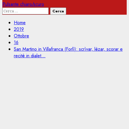
Pulsante chiaro/scuro
Ricerca
per:
Home
2019
Ottobre
16
San Martino in Villafranca (Forlì): scrìvar, lèzar, scorar e
recitè in dialet…