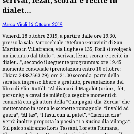
scrìvar, lèzar, scorar e recitè in
dialet…
Marco Viroli
16 Ottobre 2019
Venerdì 18 ottobre 2019, a partire dalle ore 19.30,
presso la sala Parrocchiale “Stefano Garavini” di San
Martino in Villafranca, via Lughese 135, Forlì si svolgerà
un incontro dal titolo “…scrìvar, lèzar, scorar e recitè in
dialet…”, secondo il seguente programma: ore 19.45
momento conviviale (prenotazioni entro 16 ottobre:
Chiara 34887563 29); ore 21.00 seconda parte della
serata a ingresso libero e gratuito, presentazione del
libro di Elio Ruffilli “Al dismarì d’Magalòt (usânz, fèt,
persunèg a caval dé milêni); a seguire momenti di
comicità con gli attori della “Cumpagnì dla Zercia” che
metteranno in scena le scenette romagnole: “Invalid ad
guera”, “Al tas”, “I fasul cun al patet”, “Ciacri in cisa”.
Verrà inoltre proposta la poesia “La Rusina dla Vilonga”.
Sul palco saliranno Loris Tassani, Loretta Fiumana,