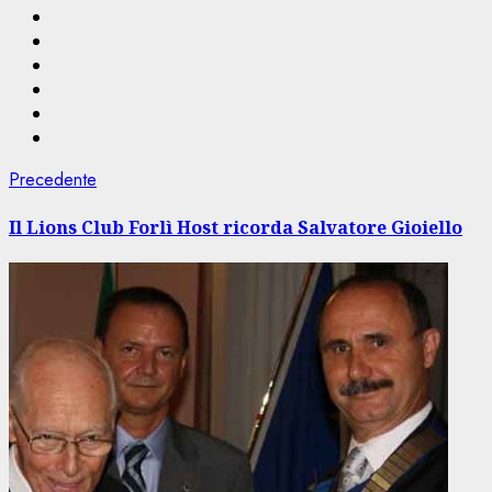
Navigazione
Articolo
Precedente
precedente:
articolo
Il Lions Club Forlì Host ricorda Salvatore Gioiello