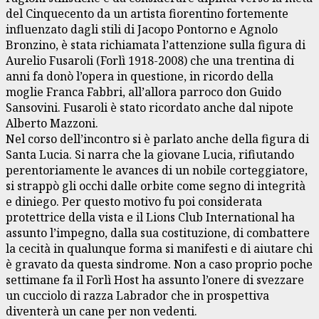
del Cinquecento da un artista fiorentino fortemente
influenzato dagli stili di Jacopo Pontorno e Agnolo
Bronzino, è stata richiamata l’attenzione sulla figura di
Aurelio Fusaroli (Forlì 1918-2008) che una trentina di
anni fa donò l’opera in questione, in ricordo della
moglie Franca Fabbri, all’allora parroco don Guido
Sansovini. Fusaroli è stato ricordato anche dal nipote
Alberto Mazzoni.
Nel corso dell’incontro si è parlato anche della figura di
Santa Lucia. Si narra che la giovane Lucia, rifiutando
perentoriamente le avances di un nobile corteggiatore,
si strappò gli occhi dalle orbite come segno di integrità
e diniego. Per questo motivo fu poi considerata
protettrice della vista e il Lions Club International ha
assunto l’impegno, dalla sua costituzione, di combattere
la cecità in qualunque forma si manifesti e di aiutare chi
è gravato da questa sindrome. Non a caso proprio poche
settimane fa il Forlì Host ha assunto l’onere di svezzare
un cucciolo di razza Labrador che in prospettiva
diventerà un cane per non vedenti.