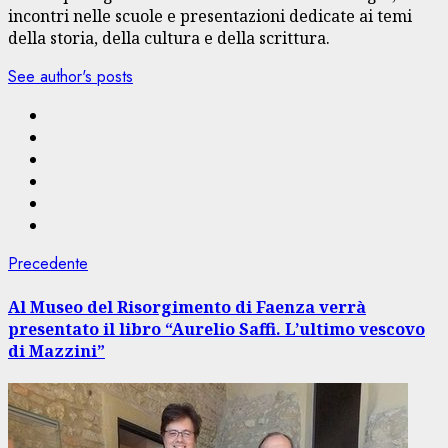
incontri nelle scuole e presentazioni dedicate ai temi
della storia, della cultura e della scrittura.
See author's posts
Navigazione
Articolo
Precedente
precedente:
articolo
Al Museo del Risorgimento di Faenza verrà
presentato il libro “Aurelio Saffi. L’ultimo vescovo
di Mazzini”