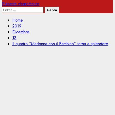
Pulsante chiaro/scuro
Ricerca
per:
Home
2019
Dicembre
13
Il quadro “Madonna con il Bambino” torna a splendere