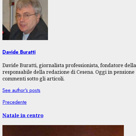
Davide Buratti
Davide Buratti, giornalista professionista, fondatore dell
responsabile della redazione di Cesena. Oggi in pensione s
commenti sotto gli articoli.
See author's posts
Navigazione
Articolo
Precedente
precedente:
articolo
Natale in centro