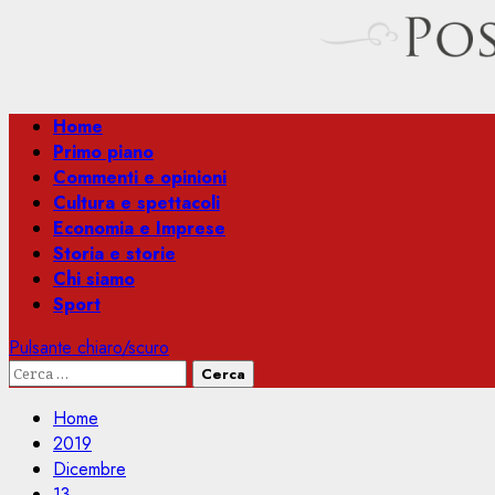
Menu
Home
principale
Primo piano
Commenti e opinioni
Cultura e spettacoli
Economia e Imprese
Storia e storie
Chi siamo
Sport
Pulsante chiaro/scuro
Ricerca
per:
Home
2019
Dicembre
13