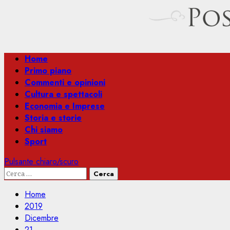
Menu
Home
principale
Primo piano
Commenti e opinioni
Cultura e spettacoli
Economia e Imprese
Storia e storie
Chi siamo
Sport
Pulsante chiaro/scuro
Ricerca
per:
Home
2019
Dicembre
21