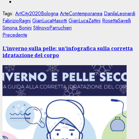
Tags:
ArtCity2020Bologna
ArteContemporanea
DanilaLeonardi
FabrizioRagni
GianLucaMasotti
GianLucaZattini
RosettaSavelli
Simona Bonini
StilnovoParruchieri
Navigazione
Articolo
Precedente
precedente:
articolo
L’inverno sulla pelle: un’infografica sulla corretta
idratazione del corpo