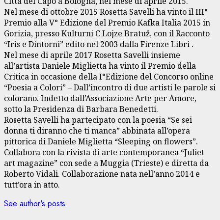
Città del Capo a Bologna, nel mese di aprile 2015.
Nel mese di ottobre 2015 Rosetta Savelli ha vinto il III°
Premio alla V° Edizione del Premio Kafka Italia 2015 in
Gorizia, presso Kulturni C Lojze Bratuž, con il Racconto
“Iris e Dintorni” edito nel 2003 dalla Firenze Libri .
Nel mese di aprile 2017 Rosetta Savelli insieme
all’artista Daniele Miglietta ha vinto il Premio della
Critica in occasione della I°Edizione del Concorso online
“Poesia a Colori” – Dall’incontro di due artisti le parole si
colorano. Indetto dall’Associazione Arte per Amore,
sotto la Presidenza di Barbara Benedetti.
Rosetta Savelli ha partecipato con la poesia “Se sei
donna ti diranno che ti manca” abbinata all’opera
pittorica di Daniele Miglietta “Sleeping on flowers”.
Collabora con la rivista di arte contemporanea “Juliet
art magazine” con sede a Muggia (Trieste) e diretta da
Roberto Vidali. Collaborazione nata nell’anno 2014 e
tutt’ora in atto.
See author's posts