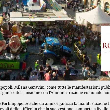
poli, Milena Garavini, come tutte le manifestazioni pubbl
organizzatori, insieme con l’Amministrazione comunale hann
le Forlimpopolese che da anni organizza la manifestazione 
evoli delle difficoltà che la sua gestione comporta a livell